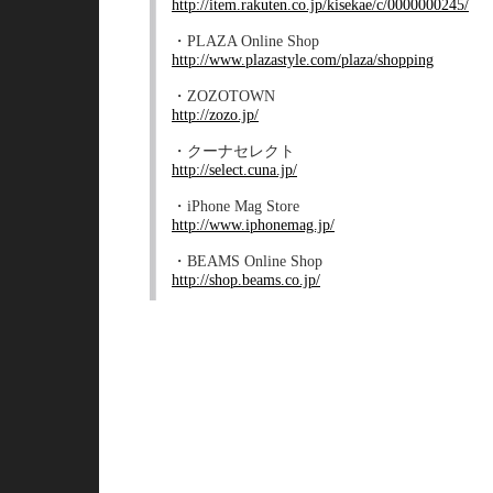
http://item.rakuten.co.jp/kisekae/c/0000000245/
・PLAZA Online Shop
http://www.plazastyle.com/plaza/shopping
・ZOZOTOWN
http://zozo.jp/
・クーナセレクト
http://select.cuna.jp/
・iPhone Mag Store
http://www.iphonemag.jp/
・BEAMS Online Shop
http://shop.beams.co.jp/